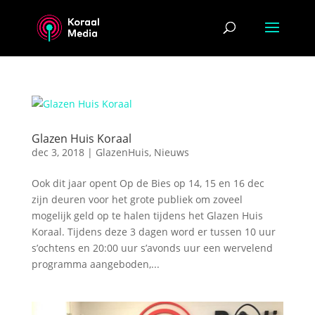
Glazen Huis Koraal
dec 3, 2018
|
GlazenHuis
,
Nieuws
Ook dit jaar opent Op de Bies op 14, 15 en 16 dec
zijn deuren voor het grote publiek om zoveel
mogelijk geld op te halen tijdens het Glazen Huis
Koraal. Tijdens deze 3 dagen word er tussen 10 uur
s’ochtens en 20:00 uur s’avonds uur een wervelend
programma aangeboden,...