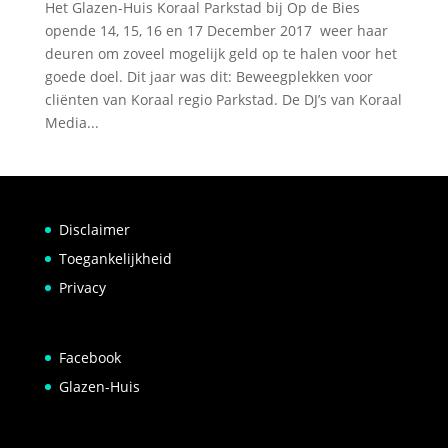
Het Glazen-Huis Koraal Parkstad bij Op de Bies
opende 14, 15, 16 en 17 December 2017 weer haar
deuren om zoveel mogelijk geld op te halen voor het
goede doel. Dit jaar was dit: Beweegplekken voor
cliënten van Koraal regio Parkstad. De DJ’s van Koraal
Media...
Disclaimer
Toegankelijkheid
Privacy
Facebook
Glazen-Huis