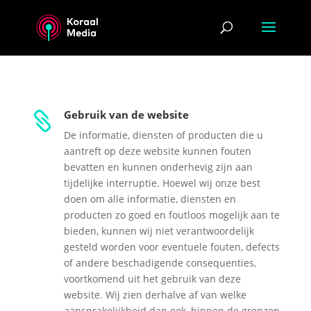
Gebruik van de website

De informatie, diensten of producten die u
aantreft op deze website kunnen fouten
bevatten en kunnen onderhevig zijn aan
tijdelijke interruptie. Hoewel wij onze best
doen om alle informatie, diensten en
producten zo goed en foutloos mogelijk aan te
bieden, kunnen wij niet verantwoordelijk
gesteld worden voor eventuele fouten, defects
of andere beschadigende consequenties,
voortkomend uit het gebruik van deze
website. Wij zien derhalve af van welke
aansprakelijkheid dan ook, binnen de grenzen