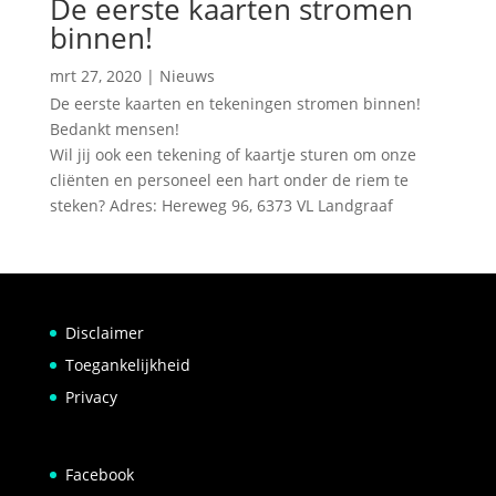
De eerste kaarten stromen
binnen!
mrt 27, 2020
|
Nieuws
De eerste kaarten en tekeningen stromen binnen!
Bedankt mensen!
Wil jij ook een tekening of kaartje sturen om onze
cliënten en personeel een hart onder de riem te
steken? Adres: Hereweg 96, 6373 VL Landgraaf
Disclaimer
Toegankelijkheid
Privacy
Facebook